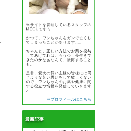
っ
当サイトを管理しているスタッフの
MEGUです☆
かつて、ワンちゃんをガンで亡くし
てしまったことがあります…。
一
ちゃんと、正しい方法でお薬を投与
してあげてれば、もう少し長生きで
きたのかなぁなんて、後悔すること
も。
や
是非、愛犬の飼い主様の皆様には同
じような苦い思いをして欲しくない
ので、ワンちゃんのお薬や健康に関
する役立つ情報を発信していきます
♪
⇒プロフィールはこちら
最新記事
て