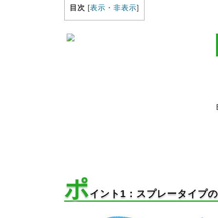
目次
[
表示・非表示
]
ポ
イント1：スプレータイプ