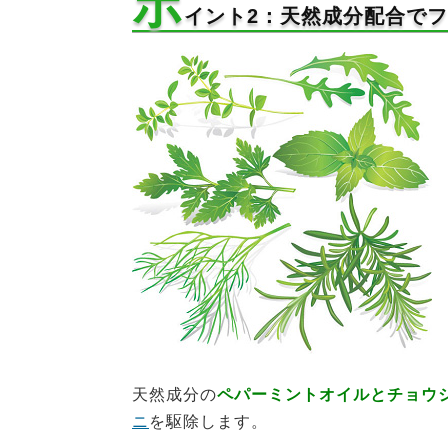
ポ
イント2：天然成分配合で
天然成分の
ペパーミントオイルとチョウ
ニ
を駆除します。